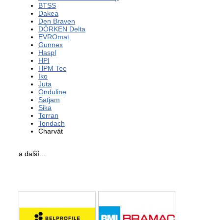
BTSS
Dakea
Den Braven
DÖRKEN Delta
EVROmat
Gunnex
Haspl
HPI
HPM Tec
Iko
Juta
Onduline
Satjam
Sika
Terran
Tondach
Charvát
a další...