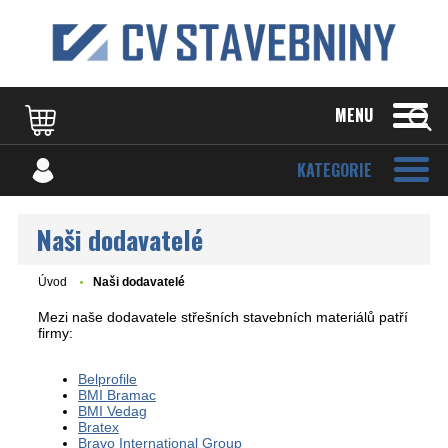
MENU
KATEGORIE
Naši dodavatelé
Úvod
Naši dodavatelé
Mezi naše dodavatele střešních stavebních materiálů patří
firmy:
Belprofile
BMI Bramac
BMI Vedag
Bratex
Bravo International Group