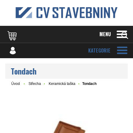
MENU
KATEGORIE
Tondach
Úvod
Střecha
Keramická taška
Tondach