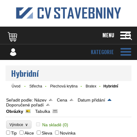
MENU
KATEGORIE
Hybridní
Úvod
Střecha
Plechová krytina
Bratex
Hybridní
Seřadit podle:
Název
Cena
Datum přidání
Doporučené pořadí
Obrázky
Tabulka
∨
Na skladě
(0)
Výrobce
Tip
Akce
Sleva
Novinka