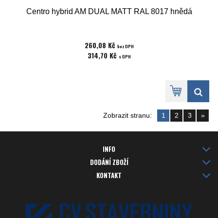
Centro hybrid AM DUAL MATT RAL 8017 hnědá
260,08 Kč
bez DPH
314,70 Kč
s DPH
Zobrazit stranu:
1
2
3
»
INFO
DODÁNÍ ZBOŽÍ
KONTAKT