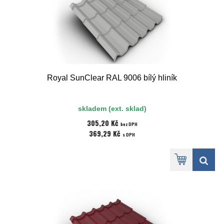
Royal SunClear RAL 9006 bílý hliník
skladem (ext. sklad)
305,20 Kč
bez DPH
369,29 Kč
s DPH