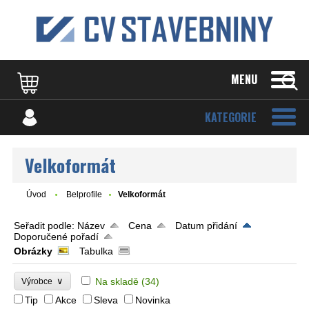
MENU
KATEGORIE
Velkoformát
Úvod
Belprofile
Velkoformát
Seřadit podle:
Název
Cena
Datum přidání
Doporučené pořadí
Obrázky
Tabulka
∨
Na skladě
(34)
Výrobce
Tip
Akce
Sleva
Novinka