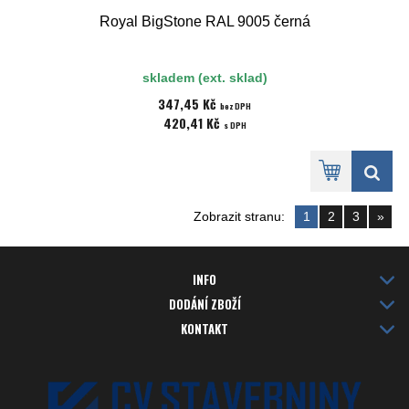
Royal BigStone RAL 9005 černá
skladem (ext. sklad)
347,45 Kč
bez DPH
420,41 Kč
s DPH
Zobrazit stranu:
1
2
3
»
INFO
DODÁNÍ ZBOŽÍ
KONTAKT